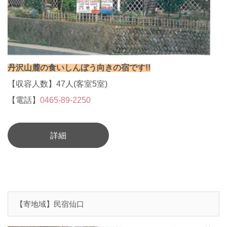
丹沢山麓の食いしんぼう向きの宿です!!
【収容人数】47人(客室5室)
【電話】
0465-89-2250
詳細
【寄地域】民宿仙口