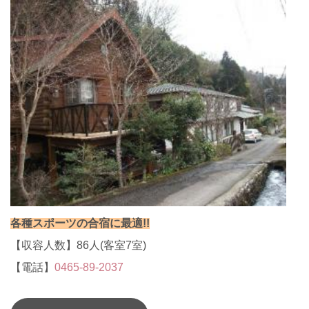
各種スポーツの合宿に最適!!
【収容人数】86人(客室7室)
【電話】
0465-89-2037